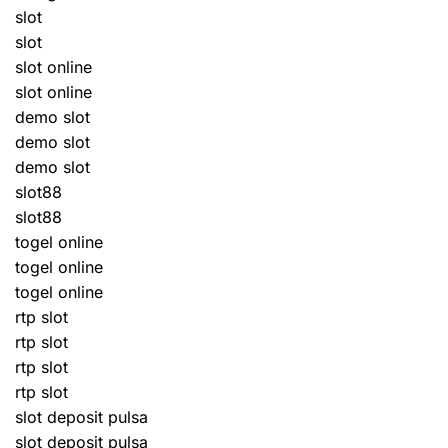
slot
slot
slot online
slot online
demo slot
demo slot
demo slot
slot88
slot88
togel online
togel online
togel online
rtp slot
rtp slot
rtp slot
rtp slot
slot deposit pulsa
slot deposit pulsa