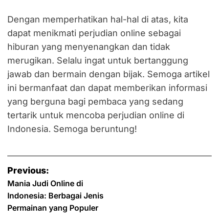
Dengan memperhatikan hal-hal di atas, kita
dapat menikmati perjudian online sebagai
hiburan yang menyenangkan dan tidak
merugikan. Selalu ingat untuk bertanggung
jawab dan bermain dengan bijak. Semoga artikel
ini bermanfaat dan dapat memberikan informasi
yang berguna bagi pembaca yang sedang
tertarik untuk mencoba perjudian online di
Indonesia. Semoga beruntung!
P
Previous:
o
Mania Judi Online di
Indonesia: Berbagai Jenis
s
Permainan yang Populer