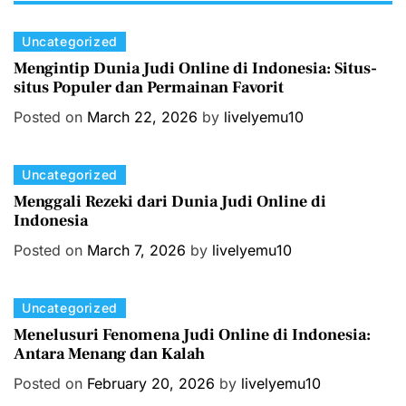
C
Uncategorized
a
Mengintip Dunia Judi Online di Indonesia: Situs-
situs Populer dan Permainan Favorit
t
e
Posted on
March 22, 2026
by
livelyemu10
g
o
C
Uncategorized
r
a
i
Menggali Rezeki dari Dunia Judi Online di
Indonesia
t
e
e
s
Posted on
March 7, 2026
by
livelyemu10
g
o
C
Uncategorized
r
a
i
Menelusuri Fenomena Judi Online di Indonesia:
Antara Menang dan Kalah
t
e
e
s
Posted on
February 20, 2026
by
livelyemu10
g