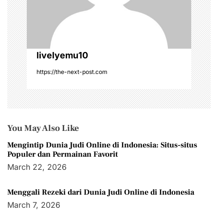
n
livelyemu10
https://the-next-post.com
You May Also Like
Mengintip Dunia Judi Online di Indonesia: Situs-situs
Populer dan Permainan Favorit
March 22, 2026
Menggali Rezeki dari Dunia Judi Online di Indonesia
March 7, 2026