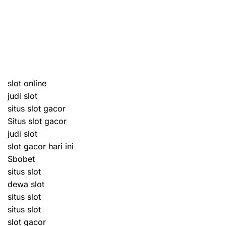
slot online
judi slot
situs slot gacor
Situs slot gacor
judi slot
slot gacor hari ini
Sbobet
situs slot
dewa slot
situs slot
situs slot
slot gacor