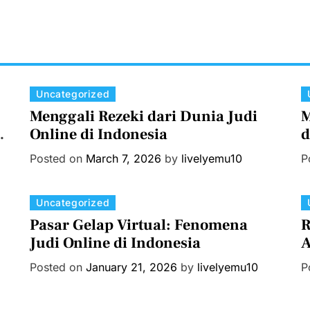
C
C
Uncategorized
a
a
Menggali Rezeki dari Dunia Judi
M
t
t
Online di Indonesia
d
e
e
K
Posted on
March 7, 2026
by
livelyemu10
P
g
g
o
o
r
r
C
C
Uncategorized
i
i
a
a
Pasar Gelap Virtual: Fenomena
R
e
e
t
t
Judi Online di Indonesia
A
s
s
e
e
Posted on
January 21, 2026
by
livelyemu10
P
g
g
o
o
r
r