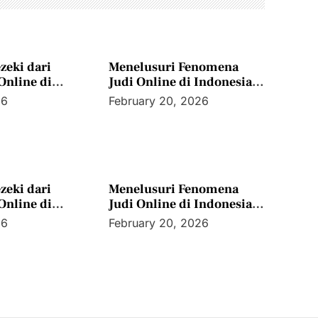
zeki dari
Menelusuri Fenomena
Online di
Judi Online di Indonesia:
Antara Menang dan Kalah
26
February 20, 2026
zeki dari
Menelusuri Fenomena
Online di
Judi Online di Indonesia:
Antara Menang dan Kalah
26
February 20, 2026