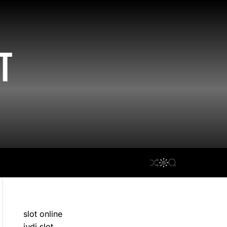
S
S
S
H
W
E
U
I
A
F
T
R
F
C
C
L
H
H
slot online
E
C
O
judi slot