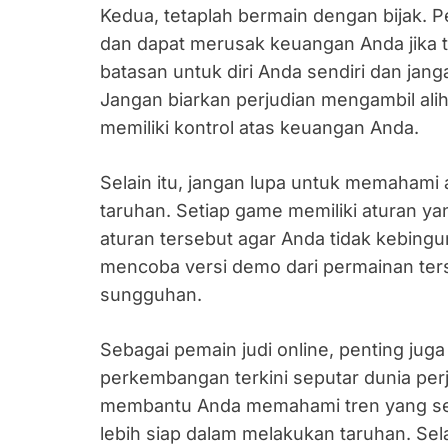
Kedua, tetaplah bermain dengan bijak. P
dan dapat merusak keuangan Anda jika t
batasan untuk diri Anda sendiri dan jan
Jangan biarkan perjudian mengambil ali
memiliki kontrol atas keuangan Anda.
Selain itu, jangan lupa untuk memaham
taruhan. Setiap game memiliki aturan y
aturan tersebut agar Anda tidak kebing
mencoba versi demo dari permainan ter
sungguhan.
Sebagai pemain judi online, penting juga
perkembangan terkini seputar dunia perj
membantu Anda memahami tren yang s
lebih siap dalam melakukan taruhan. Sel