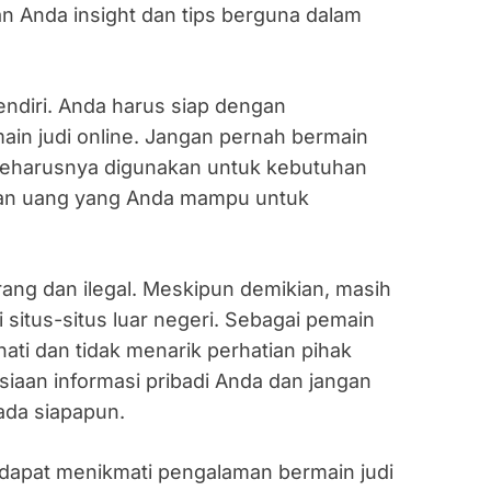
n Anda insight dan tips berguna dalam
sendiri. Anda harus siap dengan
in judi online. Jangan pernah bermain
seharusnya digunakan untuk kebutuhan
gan uang yang Anda mampu untuk
arang dan ilegal. Meskipun demikian, masih
 situs-situs luar negeri. Sebagai pemain
-hati dan tidak menarik perhatian pihak
iaan informasi pribadi Anda dan jangan
ada siapapun.
 dapat menikmati pengalaman bermain judi