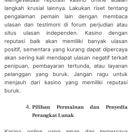
langkah krusial lainnya. Lakukan riset tentang
pengalaman pemain lain dengan membaca
ulasan dan testimoni di forum perjudian atau
situs ulasan independen. Kasino dengan
reputasi baik akan memiliki banyak ulasan
positif, sementara yang kurang dapat dipercaya
akan sering kali mendapat ulasan negatif terkait
penipuan, pembayaran tertunda, atau layanan
pelanggan yang buruk. Jangan ragu untuk
menjauh dari kasino yang memiliki reputasi
buruk.
Pilihan Permainan dan Penyedia
Perangkat Lunak
Kasino online yang aman dan terpercaya