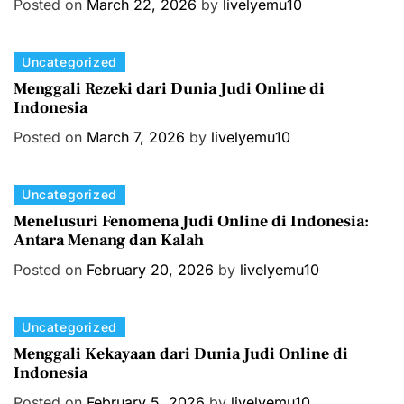
Posted on
March 22, 2026
by
livelyemu10
g
o
C
Uncategorized
r
a
i
Menggali Rezeki dari Dunia Judi Online di
Indonesia
t
e
e
s
Posted on
March 7, 2026
by
livelyemu10
g
o
C
Uncategorized
r
a
i
Menelusuri Fenomena Judi Online di Indonesia:
Antara Menang dan Kalah
t
e
e
s
Posted on
February 20, 2026
by
livelyemu10
g
o
C
Uncategorized
r
a
i
Menggali Kekayaan dari Dunia Judi Online di
Indonesia
t
e
e
s
Posted on
February 5, 2026
by
livelyemu10