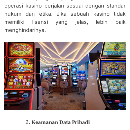
operasi kasino berjalan sesuai dengan standar
hukum dan etika. Jika sebuah kasino tidak
memiliki lisensi yang jelas, lebih baik
menghindarinya.
Keamanan Data Pribadi