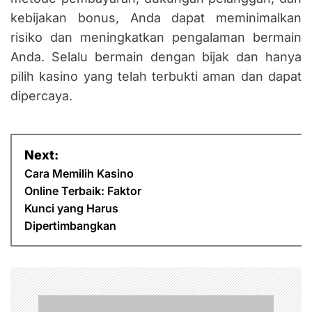
kebijakan bonus, Anda dapat meminimalkan
risiko dan meningkatkan pengalaman bermain
Anda. Selalu bermain dengan bijak dan hanya
pilih kasino yang telah terbukti aman dan dapat
dipercaya.
P
Next:
o
Cara Memilih Kasino
Online Terbaik: Faktor
s
Kunci yang Harus
Dipertimbangkan
t
n
a